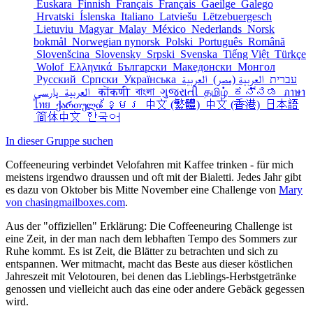
Euskara
Finnish
Français
Français
Gaeilge
Galego
Hrvatski
Íslenska
Italiano
Latviešu
Lëtzebuergesch
Lietuviu
Magyar
Malay
México
Nederlands
Norsk
bokmål
Norwegian nynorsk
Polski
Português
Română
Slovenšcina
Slovensky
Srpski
Svenska
Tiếng Việt
Türkçe
Wolof
Ελληνικά
Български
Македонски
Монгол
Русский
Српски
Українська
العربية
العربية (مصر)
עברית
العربية
پارسی
कोंकणी
বাংলা
ગુજરાતી
தமிழ்
ಕನ್ನಡ
ภาษา
ไทย
ქართული
ខ្មែរ
中文 (繁體)
中文 (香港)
日本語
简体中文
한국어
In dieser Gruppe suchen
Coffeeneuring verbindet Velofahren mit Kaffee trinken - für mich
meistens irgendwo draussen und oft mit der Bialetti. Jedes Jahr gibt
es dazu von Oktober bis Mitte November eine Challenge von
Mary
von chasingmailboxes.com
.
Aus der "offiziellen" Erklärung: Die Coffeeneuring Challenge ist
eine Zeit, in der man nach dem lebhaften Tempo des Sommers zur
Ruhe kommt. Es ist Zeit, die Blätter zu betrachten und sich zu
entspannen. Wer mitmacht, macht das Beste aus dieser köstlichen
Jahreszeit mit Velotouren, bei denen das Lieblings-Herbstgetränke
genossen und vielleicht auch das eine oder andere Gebäck gegessen
wird.