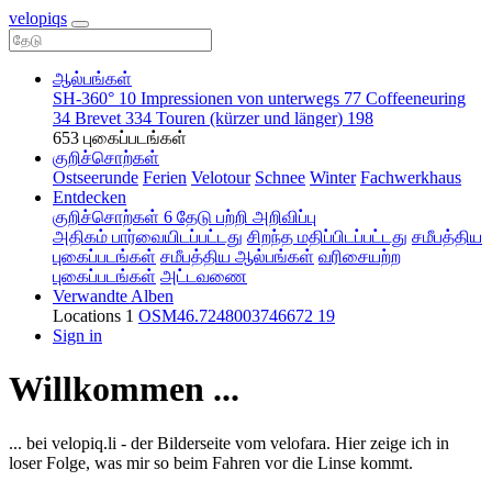
velopiqs
ஆல்பங்கள்
SH-360°
10
Impressionen von unterwegs
77
Coffeeneuring
34
Brevet
334
Touren (kürzer und länger)
198
653 புகைப்படங்கள்
குறிச்சொற்கள்
Ostseerunde
Ferien
Velotour
Schnee
Winter
Fachwerkhaus
Entdecken
குறிச்சொற்கள்
6
தேடு
பற்றி
அறிவிப்பு
அதிகம் பார்வையிடப்பட்டது
சிறந்த மதிப்பிடப்பட்டது
சமீபத்திய
புகைப்படங்கள்
சமீபத்திய ஆல்பங்கள்
வரிசையற்ற
புகைப்படங்கள்
அட்டவணை
Verwandte Alben
Locations
1
OSM46.7248003746672
19
Sign in
Willkommen ...
... bei velopiq.li - der Bilderseite vom velofara. Hier zeige ich in
loser Folge, was mir so beim Fahren vor die Linse kommt.