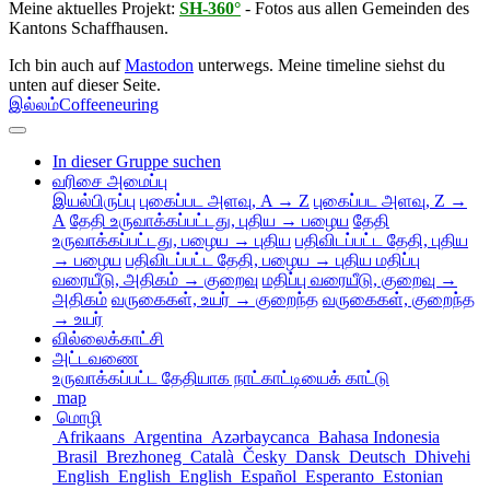
Meine aktuelles Projekt:
SH-360°
- Fotos aus allen Gemeinden des
Kantons Schaffhausen.
Ich bin auch auf
Mastodon
unterwegs. Meine timeline siehst du
unten auf dieser Seite.
இல்லம்
Coffeeneuring
In dieser Gruppe suchen
வரிசை அமைப்பு
இயல்பிருப்பு
புகைப்பட அளவு, A → Z
புகைப்பட அளவு, Z →
A
தேதி உருவாக்கப்பட்டது, புதிய → பழைய
தேதி
உருவாக்கப்பட்டது, பழைய → புதிய
பதிவிடப்பட்ட தேதி, புதிய
→ பழைய
பதிவிடப்பட்ட தேதி, பழைய → புதிய
மதிப்பு
வரையீடு, அதிகம் → குறைவு
மதிப்பு வரையீடு, குறைவு →
அதிகம்
வருகைகள், உயர் → குறைந்த
வருகைகள், குறைந்த
→ உயர்
வில்லைக்காட்சி
அட்டவணை
உருவாக்கப்பட்ட தேதியாக நாட்காட்டியைக் காட்டு
map
மொழி
Afrikaans
Argentina
Azərbaycanca
Bahasa Indonesia
Brasil
Brezhoneg
Català
Česky
Dansk
Deutsch
Dhivehi
English
English
English
Español
Esperanto
Estonian