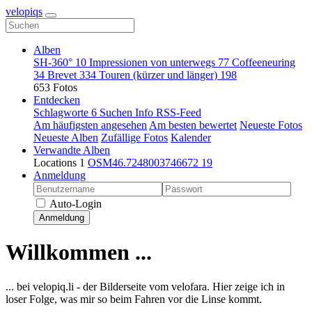
velopiqs
Alben
SH-360°
10
Impressionen von unterwegs
77
Coffeeneuring
34
Brevet
334
Touren (kürzer und länger)
198
653 Fotos
Entdecken
Schlagworte
6
Suchen
Info
RSS-Feed
Am häufigsten angesehen
Am besten bewertet
Neueste Fotos
Neueste Alben
Zufällige Fotos
Kalender
Verwandte Alben
Locations
1
OSM46.7248003746672
19
Anmeldung
Auto-Login
Anmeldung
Willkommen ...
... bei velopiq.li - der Bilderseite vom velofara. Hier zeige ich in
loser Folge, was mir so beim Fahren vor die Linse kommt.