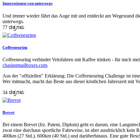
Impressionen von unterwegs
Und immer wieder fährt das Auge mit und entdeckt am Wegesrand die 
unterwegs.
77 ಚಿತ್ರಗಳು
Coffeeneuring
Coffeeneuring verbindet Velofahren mit Kaffee trinken - für mich mei
chasingmailboxes.com
.
Aus der "offiziellen" Erklärung: Die Coffeeneuring Challenge ist ein
Wer mitmacht, macht das Beste aus dieser köstlichen Jahreszeit mit V
34 ಚಿತ್ರಗಳು
Brevet
Bei einem Brevet (frz. Patent, Diplom) geht es darum, eine Langstrec
zwar eine durchaus sportliche Fahrweise, ist aber ausdrücklich kein R
400km (27 Std.), 600km (40 Std.) und darüberhinaus. Eine gute Besch