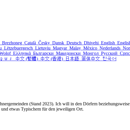
l
Brezhoneg
Català
Česky
Dansk
Deutsch
Dhivehi
English
Engli
šu
Lëtzebuergesch
Lietuviu
Magyar
Malay
México
Nederlands
Nor
Wolof
Ελληνικά
Български
Македонски
Монгол
Русский
Срп
ខ្មែរ
中文 (繁體)
中文 (香港)
日本語
简体中文
한국어
nergemeinden (Stand 2023). Ich will in den Dörfern beziehungsweise Qu
s und etwas Typischem für den jeweiligen Ort.