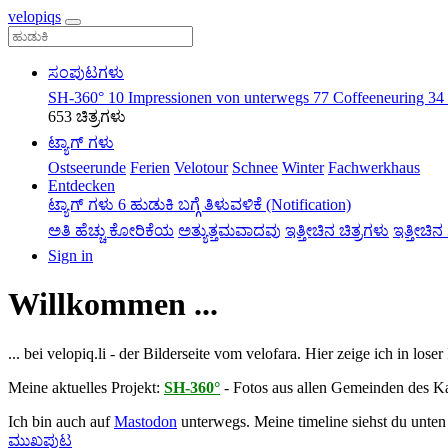
velopiqs
ಸಂಪುಟಗಳು
SH-360°
10
Impressionen von unterwegs
77
Coffeeneuring
34
653 ಚಿತ್ರಗಳು
ಟ್ಯಾಗ್ ಗಳು
Ostseerunde
Ferien
Velotour
Schnee
Winter
Fachwerkhaus
Entdecken
ಟ್ಯಾಗ್ ಗಳು
6
ಹುಡುಕಿ
ಬಗ್ಗೆ
ತಿಳುವಳಿಕೆ (Notification)
ಅತಿ ಹೆಚ್ಚು ಕೋರಿಕೆಯ
ಅತ್ಯುತ್ತಮವಾದವು
ಇತ್ತೀಚಿನ ಚಿತ್ರಗಳು
ಇತ್ತೀಚಿ
Sign in
Willkommen ...
... bei velopiq.li - der Bilderseite vom velofara. Hier zeige ich in lo
Meine aktuelles Projekt:
SH-360°
- Fotos aus allen Gemeinden des K
Ich bin auch auf
Mastodon
unterwegs. Meine timeline siehst du unten 
ಮುಖಪುಟ