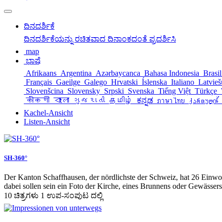
ದಿನದರ್ಶಿಕೆ
ದಿನದರ್ಶಿಕೆಯನ್ನು ರಚಿತವಾದ ದಿನಾಂಕದಂತೆ ಪ್ರದರ್ಶಿಸಿ
map
ಭಾಷೆ
Afrikaans
Argentina
Azərbaycanca
Bahasa Indonesia
Brasi
Français
Gaeilge
Galego
Hrvatski
Íslenska
Italiano
Latvie
Slovenšcina
Slovensky
Srpski
Svenska
Tiếng Việt
Türkçe
कोंकणी
বাংলা
ગુજરાતી
தமிழ்
ಕನ್ನಡ
ภาษาไทย
ქართული
Kachel-Ansicht
Listen-Ansicht
SH-360°
Der Kanton Schaffhausen, der nördlichste der Schweiz, hat 26 Einwoh
dabei sollen sein ein Foto der Kirche, eines Brunnens oder Gewässer
10 ಚಿತ್ರಗಳು 1 ಉಪ-ಸಂಪುಟ ದಲ್ಲಿ