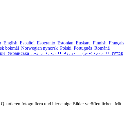
sh
English
Español
Esperanto
Estonian
Euskara
Finnish
Français
sk bokmål
Norwegian nynorsk
Polski
Português
Română
ски
Українська
پارسی
العربية
العربية
العربية (مصر)
עברית
artieren fotografiern und hier einige Bilder veröffentlichen. Mit