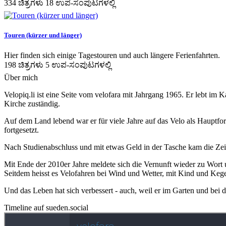
334 ಚಿತ್ರಗಳು 18 ಉಪ-ಸಂಪುಟಗಳಲ್ಲಿ
Touren (kürzer und länger)
Hier finden sich einige Tagestouren und auch längere Ferienfahrten.
198 ಚಿತ್ರಗಳು 5 ಉಪ-ಸಂಪುಟಗಳಲ್ಲಿ
Über mich
Velopiq.li ist eine Seite vom velofara mit Jahrgang 1965. Er lebt im 
Kirche zuständig.
Auf dem Land lebend war er für viele Jahre auf das Velo als Hauptfor
fortgesetzt.
Nach Studienabschluss und mit etwas Geld in der Tasche kam die Zeit
Mit Ende der 2010er Jahre meldete sich die Vernunft wieder zu Wort 
Seitdem heisst es Velofahren bei Wind und Wetter, mit Kind und Ke
Und das Leben hat sich verbessert - auch, weil er im Garten und be
Timeline auf sueden.social