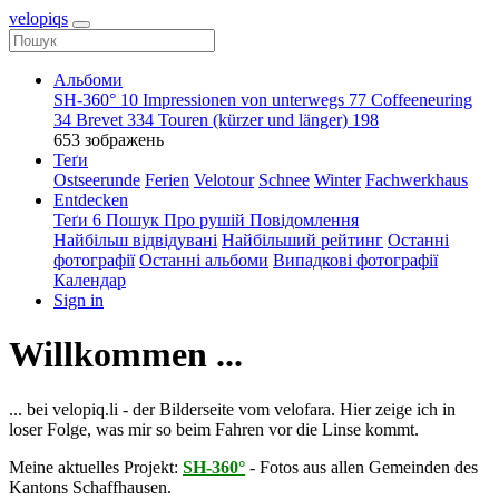
velopiqs
Альбоми
SH-360°
10
Impressionen von unterwegs
77
Coffeeneuring
34
Brevet
334
Touren (kürzer und länger)
198
653 зображень
Теґи
Ostseerunde
Ferien
Velotour
Schnee
Winter
Fachwerkhaus
Entdecken
Теґи
6
Пошук
Про рушій
Повідомлення
Найбільш відвідувані
Найбільший рейтинг
Останні
фотографії
Останні альбоми
Випадкові фотографії
Календар
Sign in
Willkommen ...
... bei velopiq.li - der Bilderseite vom velofara. Hier zeige ich in
loser Folge, was mir so beim Fahren vor die Linse kommt.
Meine aktuelles Projekt:
SH-360°
- Fotos aus allen Gemeinden des
Kantons Schaffhausen.