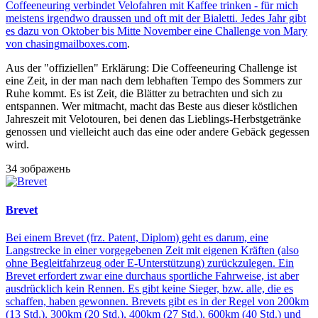
Coffeeneuring verbindet Velofahren mit Kaffee trinken - für mich
meistens irgendwo draussen und oft mit der Bialetti. Jedes Jahr gibt
es dazu von Oktober bis Mitte November eine Challenge von
Mary
von chasingmailboxes.com
.
Aus der "offiziellen" Erklärung: Die Coffeeneuring Challenge ist
eine Zeit, in der man nach dem lebhaften Tempo des Sommers zur
Ruhe kommt. Es ist Zeit, die Blätter zu betrachten und sich zu
entspannen. Wer mitmacht, macht das Beste aus dieser köstlichen
Jahreszeit mit Velotouren, bei denen das Lieblings-Herbstgetränke
genossen und vielleicht auch das eine oder andere Gebäck gegessen
wird.
34 зображень
Brevet
Bei einem Brevet (frz. Patent, Diplom) geht es darum, eine
Langstrecke in einer vorgegebenen Zeit mit eigenen Kräften (also
ohne Begleitfahrzeug oder E-Unterstützung) zurückzulegen. Ein
Brevet erfordert zwar eine durchaus sportliche Fahrweise, ist aber
ausdrücklich kein Rennen. Es gibt keine Sieger, bzw. alle, die es
schaffen, haben gewonnen. Brevets gibt es in der Regel von 200km
(13 Std.), 300km (20 Std.), 400km (27 Std.), 600km (40 Std.) und