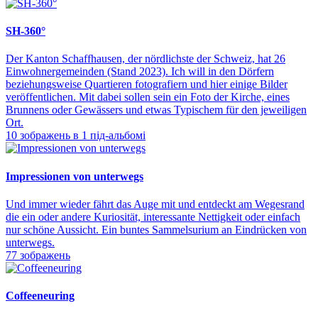
SH-360°
Der Kanton Schaffhausen, der nördlichste der Schweiz, hat 26
Einwohnergemeinden (Stand 2023). Ich will in den Dörfern
beziehungsweise Quartieren fotografiern und hier einige Bilder
veröffentlichen. Mit dabei sollen sein ein Foto der Kirche, eines
Brunnens oder Gewässers und etwas Typischem für den jeweiligen
Ort.
10 зображень в 1 під-альбомі
Impressionen von unterwegs
Und immer wieder fährt das Auge mit und entdeckt am Wegesrand
die ein oder andere Kuriosität, interessante Nettigkeit oder einfach
nur schöne Aussicht. Ein buntes Sammelsurium an Eindrücken von
unterwegs.
77 зображень
Coffeeneuring