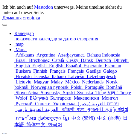
Ich bin auch auf
Mastodon
unterwegs. Meine timeline siehst du
unten auf dieser Seite.
Домашня сторінка
Календар
показувати календар за датою створення
map
Мова
Afrikaans
Argentina
Azərbaycanca
Bahasa Indonesia
Brasil
Brezhoneg
Català
Česky
Dansk
Deutsch
Dhivehi
English
English
English
Español
Esperanto
Estonian
Euskara
Finnish
Français
Français
Gaeilge
Galego
Hrvatski
Íslenska
Italiano
Latviešu
Lëtzebuergesch
Lietuviu
Magyar
Malay
México
Nederlands
Norsk
bokmål
Norwegian nynorsk
Polski
Português
Română
Slovenšcina
Slovensky
Srpski
Svenska
Tiếng Việt
Türkçe
Wolof
Ελληνικά
Български
Македонски
Монгол
Русский
Српски
Українська
العربية (مصر)
עברית
العربية
العربية
پارسی
कोंकणी
বাংলা
ગુજરાતી
தமிழ்
ಕನ್ನಡ
ภาษาไทย
ქართული
ខ្មែរ
中文 (繁體)
中文 (香港)
日
本語
简体中文
한국어