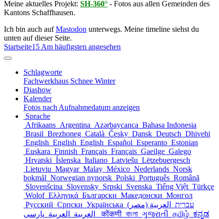
Meine aktuelles Projekt:
SH-360°
- Fotos aus allen Gemeinden des
Kantons Schaffhausen.
Ich bin auch auf
Mastodon
unterwegs. Meine timeline siehst du
unten auf dieser Seite.
Startseite
15 Am häufigsten angesehen
Schlagworte
Fachwerkhaus
Schnee
Winter
Diashow
Kalender
Fotos nach Aufnahmedatum anzeigen
Sprache
Afrikaans
Argentina
Azərbaycanca
Bahasa Indonesia
Brasil
Brezhoneg
Català
Česky
Dansk
Deutsch
Dhivehi
English
English
English
Español
Esperanto
Estonian
Euskara
Finnish
Français
Français
Gaeilge
Galego
Hrvatski
Íslenska
Italiano
Latviešu
Lëtzebuergesch
Lietuviu
Magyar
Malay
México
Nederlands
Norsk
bokmål
Norwegian nynorsk
Polski
Português
Română
Slovenšcina
Slovensky
Srpski
Svenska
Tiếng Việt
Türkçe
Wolof
Ελληνικά
Български
Македонски
Монгол
Русский
Српски
Українська
العربية (مصر)
עברית
العربية
العربية
پارسی
कोंकणी
বাংলা
ગુજરાતી
தமிழ்
ಕನ್ನಡ