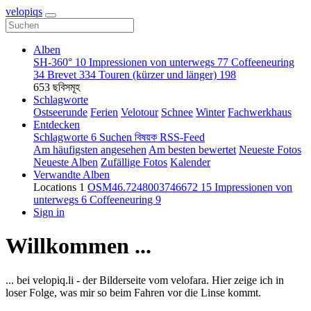
velopiqs
Alben
SH-360°
10
Impressionen von unterwegs
77
Coffeeneuring
34
Brevet
334
Touren (kürzer und länger)
198
653 ছবিসমূহ
Schlagworte
Ostseerunde
Ferien
Velotour
Schnee
Winter
Fachwerkhaus
Entdecken
Schlagworte
6
Suchen
বিষয়ক
RSS-Feed
Am häufigsten angesehen
Am besten bewertet
Neueste Fotos
Neueste Alben
Zufällige Fotos
Kalender
Verwandte Alben
Locations
1
OSM46.7248003746672
15
Impressionen von
unterwegs
6
Coffeeneuring
9
Sign in
Willkommen ...
... bei velopiq.li - der Bilderseite vom velofara. Hier zeige ich in
loser Folge, was mir so beim Fahren vor die Linse kommt.