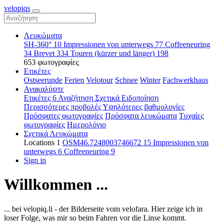
velopiqs
Λευκώματα
SH-360°
10
Impressionen von unterwegs
77
Coffeeneuring
34
Brevet
334
Touren (kürzer und länger)
198
653 φωτογραφίες
Ετικέτες
Ostseerunde
Ferien
Velotour
Schnee
Winter
Fachwerkhaus
Ανακαλύψτε
Ετικέτες
6
Αναζήτηση
Σχετικά
Ειδοποίηση
Περισσότερες προβολές
Υψηλότερες βαθμολογίες
Πρόσφατες φωτογραφίες
Πρόσφατα λευκώματα
Τυχαίες
φωτογραφίες
Ημερολόγιο
Σχετικά Λευκώματα
Locations
1
OSM46.7248003746672
15
Impressionen von
unterwegs
6
Coffeeneuring
9
Sign in
Willkommen ...
... bei velopiq.li - der Bilderseite vom velofara. Hier zeige ich in
loser Folge, was mir so beim Fahren vor die Linse kommt.