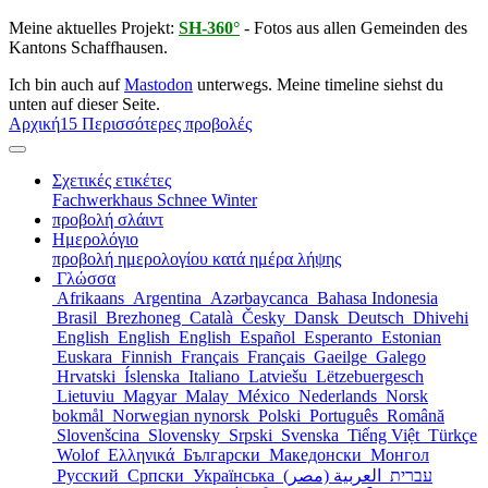
Meine aktuelles Projekt:
SH-360°
- Fotos aus allen Gemeinden des
Kantons Schaffhausen.
Ich bin auch auf
Mastodon
unterwegs. Meine timeline siehst du
unten auf dieser Seite.
Αρχική
15 Περισσότερες προβολές
Σχετικές ετικέτες
Fachwerkhaus
Schnee
Winter
προβολή σλάιντ
Ημερολόγιο
προβολή ημερολογίου κατά ημέρα λήψης
Γλώσσα
Afrikaans
Argentina
Azərbaycanca
Bahasa Indonesia
Brasil
Brezhoneg
Català
Česky
Dansk
Deutsch
Dhivehi
English
English
English
Español
Esperanto
Estonian
Euskara
Finnish
Français
Français
Gaeilge
Galego
Hrvatski
Íslenska
Italiano
Latviešu
Lëtzebuergesch
Lietuviu
Magyar
Malay
México
Nederlands
Norsk
bokmål
Norwegian nynorsk
Polski
Português
Română
Slovenšcina
Slovensky
Srpski
Svenska
Tiếng Việt
Türkçe
Wolof
Ελληνικά
Български
Македонски
Монгол
Русский
Српски
Українська
العربية (مصر)
עברית