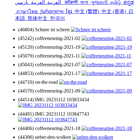
العربية
العربية
پارسی
कोंकणी
বাংলা
ગુજરાતી
தமிழ்
ಕನ್ನಡ
ภาษาไทย
ქართული
ខ្មែរ
中文 (繁體)
中文 (香港)
日
本語
简体中文
한국어
(46804) Schnee ist scheen
(45242) coffeeneuring-2021-02
(45120) coffeeneuring-2021-19
(45079) coffeeneuring-2021-11
(45043) coffeeneuring-2021-07
(44853) coffeeneuring-2021-17
(44710) on-the-road
(44570) coffeeneuring-2021-09
(44514) IMG 20231112 103833434
(44491) IMG 20231112 103847743
(44406) coffeeneuring-2021-18
(44306) ueber-den-wolken