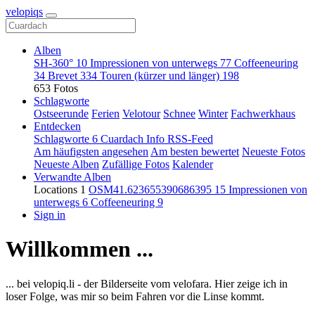
velopiqs
Alben
SH-360°
10
Impressionen von unterwegs
77
Coffeeneuring
34
Brevet
334
Touren (kürzer und länger)
198
653 Fotos
Schlagworte
Ostseerunde
Ferien
Velotour
Schnee
Winter
Fachwerkhaus
Entdecken
Schlagworte
6
Cuardach
Info
RSS-Feed
Am häufigsten angesehen
Am besten bewertet
Neueste Fotos
Neueste Alben
Zufällige Fotos
Kalender
Verwandte Alben
Locations
1
OSM41.623655390686395
15
Impressionen von
unterwegs
6
Coffeeneuring
9
Sign in
Willkommen ...
... bei velopiq.li - der Bilderseite vom velofara. Hier zeige ich in
loser Folge, was mir so beim Fahren vor die Linse kommt.