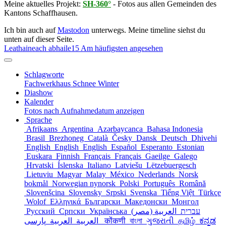
Meine aktuelles Projekt:
SH-360°
- Fotos aus allen Gemeinden des
Kantons Schaffhausen.
Ich bin auch auf
Mastodon
unterwegs. Meine timeline siehst du
unten auf dieser Seite.
Leathaineach abhaile
15 Am häufigsten angesehen
Schlagworte
Fachwerkhaus
Schnee
Winter
Diashow
Kalender
Fotos nach Aufnahmedatum anzeigen
Sprache
Afrikaans
Argentina
Azərbaycanca
Bahasa Indonesia
Brasil
Brezhoneg
Català
Česky
Dansk
Deutsch
Dhivehi
English
English
English
Español
Esperanto
Estonian
Euskara
Finnish
Français
Français
Gaeilge
Galego
Hrvatski
Íslenska
Italiano
Latviešu
Lëtzebuergesch
Lietuviu
Magyar
Malay
México
Nederlands
Norsk
bokmål
Norwegian nynorsk
Polski
Português
Română
Slovenšcina
Slovensky
Srpski
Svenska
Tiếng Việt
Türkçe
Wolof
Ελληνικά
Български
Македонски
Монгол
Русский
Српски
Українська
العربية (مصر)
עברית
العربية
العربية
پارسی
कोंकणी
বাংলা
ગુજરાતી
தமிழ்
ಕನ್ನಡ