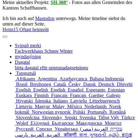
Meine aktuelles Projekt:
SH-360°
- Fotos aus allen Gemeinden des
Kantons Schaffhausen.
Ich bin auch auf
Mastodon
unterwegs. Meine timeline siehst du
unten auf dieser Seite.
Heim
15 Oftast heimsótt
Svipuð merki
Fachwerkhaus
Schnee
Winter
myndasýning
Dagatal
birta dagatal eftir upprunadagsetningu
Tungumál
Afrikaans
Argentina
Azərbaycanca
Bahasa Indonesia
Brasil
Brezhoneg
Català
Česky
Dansk
Deutsch
Dhivehi
English
English
English
Español
Esperanto
Estonian
Euskara
Finnish
Français
Français
Gaeilge
Galego
Hrvatski
Íslenska
Italiano
Latviešu
Lëtzebuergesch
Lietuviu
Magyar
Malay
México
Nederlands
Norsk
bokmål
Norwegian nynorsk
Polski
Português
Română
Slovenšcina
Slovensky
Srpski
Svenska
Tiếng Việt
Türkçe
Wolof
Ελληνικά
Български
Македонски
Монгол
Русский
Српски
Українська
العربية (مصر)
עברית
العربية
العربية
پارسی
कोंकणी
বাংলা
ગુજરાતી
தமிழ்
ಕನ್ನಡ