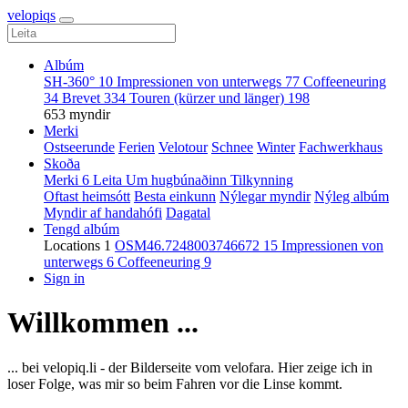
velopiqs
Albúm
SH-360°
10
Impressionen von unterwegs
77
Coffeeneuring
34
Brevet
334
Touren (kürzer und länger)
198
653 myndir
Merki
Ostseerunde
Ferien
Velotour
Schnee
Winter
Fachwerkhaus
Skoða
Merki
6
Leita
Um hugbúnaðinn
Tilkynning
Oftast heimsótt
Besta einkunn
Nýlegar myndir
Nýleg albúm
Myndir af handahófi
Dagatal
Tengd albúm
Locations
1
OSM46.7248003746672
15
Impressionen von
unterwegs
6
Coffeeneuring
9
Sign in
Willkommen ...
... bei velopiq.li - der Bilderseite vom velofara. Hier zeige ich in
loser Folge, was mir so beim Fahren vor die Linse kommt.