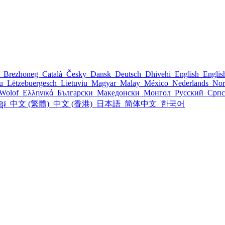
l
Brezhoneg
Català
Česky
Dansk
Deutsch
Dhivehi
English
Engli
šu
Lëtzebuergesch
Lietuviu
Magyar
Malay
México
Nederlands
Nor
Wolof
Ελληνικά
Български
Македонски
Монгол
Русский
Срп
្មែរ
中文 (繁體)
中文 (香港)
日本語
简体中文
한국어