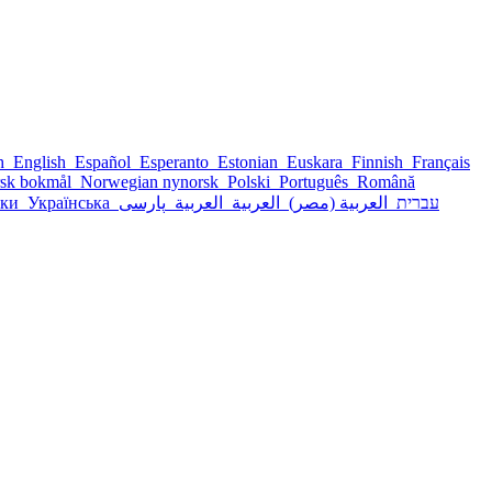
sh
English
Español
Esperanto
Estonian
Euskara
Finnish
Français
sk bokmål
Norwegian nynorsk
Polski
Português
Română
ски
Українська
پارسی
العربية
العربية
العربية (مصر)
עברית