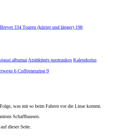
Brevet
334
Touren (kürzer und länger)
198
jausi albumai
Atsitiktinės nuotraukos
Kalendorius
terwegs
6
Coffeeneuring
9
ser Folge, was mir so beim Fahren vor die Linse kommt.
antons Schaffhausen.
auf dieser Seite.