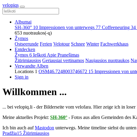
velopiqs
Albumai
SH-360°
10
Impressionen von unterwegs
77
Coffeeneuring
34
653 nuotraukos(-ų)
Žymos
Ostseerunde
Ferien
Velotour
Schnee
Winter
Fachwerkhaus
Entdecken
Žymos
6
Ieškoti
Apie
Pranešimas
Žiūrimiausios
Geriausiai vertinamos
Naujausios nuotraukos
Nau
Verwandte Alben
Locations
1
OSM46.7248003746672
15
Impressionen von un
Sign in
Willkommen ...
... bei velopiq.li - der Bilderseite vom velofara. Hier zeige ich in lo
Meine aktuelles Projekt:
SH-360°
- Fotos aus allen Gemeinden des K
Ich bin auch auf
Mastodon
unterwegs. Meine timeline siehst du unten 
Pradžia
15 Žiūrimiausios