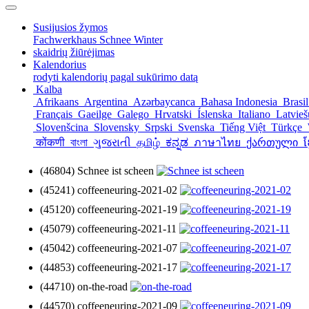
Susijusios žymos
Fachwerkhaus
Schnee
Winter
skaidrių žiūrėjimas
Kalendorius
rodyti kalendorių pagal sukūrimo datą
Kalba
Afrikaans
Argentina
Azərbaycanca
Bahasa Indonesia
Brasi
Français
Gaeilge
Galego
Hrvatski
Íslenska
Italiano
Latvie
Slovenšcina
Slovensky
Srpski
Svenska
Tiếng Việt
Türkçe
कोंकणी
বাংলা
ગુજરાતી
தமிழ்
ಕನ್ನಡ
ภาษาไทย
ქართული
ខ
(46804) Schnee ist scheen
(45241) coffeeneuring-2021-02
(45120) coffeeneuring-2021-19
(45079) coffeeneuring-2021-11
(45042) coffeeneuring-2021-07
(44853) coffeeneuring-2021-17
(44710) on-the-road
(44570) coffeeneuring-2021-09