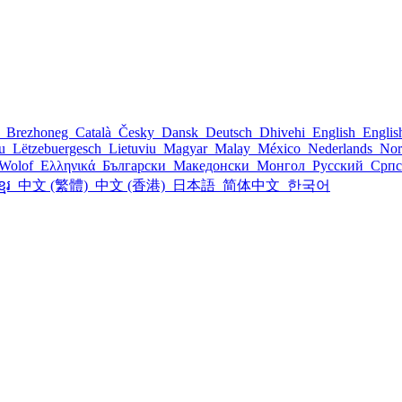
l
Brezhoneg
Català
Česky
Dansk
Deutsch
Dhivehi
English
Engli
šu
Lëtzebuergesch
Lietuviu
Magyar
Malay
México
Nederlands
Nor
Wolof
Ελληνικά
Български
Македонски
Монгол
Русский
Срп
្មែរ
中文 (繁體)
中文 (香港)
日本語
简体中文
한국어