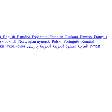
sh
English
Español
Esperanto
Estonian
Euskara
Finnish
Français
sk bokmål
Norwegian nynorsk
Polski
Português
Română
ски
Українська
پارسی
العربية
العربية
العربية (مصر)
עברית