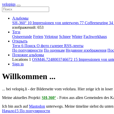
velopiqs
Альбомы
SH-360°
10
Impressionen von unterwegs
77
Coffeeneuring
34
изображений: 653
Теги
Ostseerunde
Ferien
Velotour
Schnee
Winter
Fachwerkhaus
Открыть
Теги
6
Поиск
О фото галерее
RSS-ленты
По популярности
По оценкам
Недавние изображения
Пос
Похожие альбомы
Locations
1
OSM46.7248003746672
15
Impressionen von un
Sign in
Willkommen ...
... bei velopiq.li - der Bilderseite vom velofara. Hier zeige ich in lo
Meine aktuelles Projekt:
SH-360°
- Fotos aus allen Gemeinden des K
Ich bin auch auf
Mastodon
unterwegs. Meine timeline siehst du unten 
Начало
15 По популярности