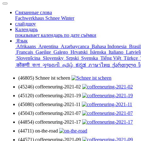
Связанные слова
Fachwerkhaus
Schnee
Winter
слайдшоу
Календарь
показывает календарь по дате съёмки
Язык
Afrikaans
Argentina
Azərbaycanca
Bahasa Indonesia
Brasi
Français
Gaeilge
Galego
Hrvatski
Íslenska
Italiano
Latvie
Slovenšcina
Slovensky
Srpski
Svenska
Tiếng Việt
Türkçe
कोंकणी
বাংলা
ગુજરાતી
தமிழ்
ಕನ್ನಡ
ภาษาไทย
ქართული
ខ
(46805) Schnee ist scheen
(45246) coffeeneuring-2021-02
(45120) coffeeneuring-2021-19
(45080) coffeeneuring-2021-11
(45043) coffeeneuring-2021-07
(44854) coffeeneuring-2021-17
(44711) on-the-road
(44571) coffeeneuring-2021-09