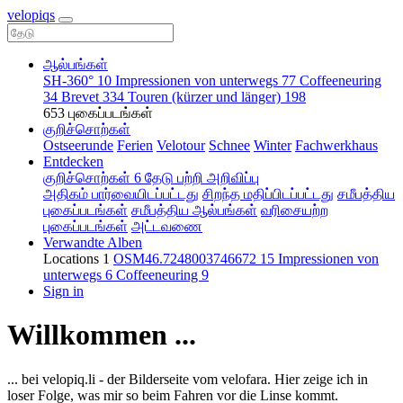
velopiqs
ஆல்பங்கள்
SH-360°
10
Impressionen von unterwegs
77
Coffeeneuring
34
Brevet
334
Touren (kürzer und länger)
198
653 புகைப்படங்கள்
குறிச்சொற்கள்
Ostseerunde
Ferien
Velotour
Schnee
Winter
Fachwerkhaus
Entdecken
குறிச்சொற்கள்
6
தேடு
பற்றி
அறிவிப்பு
அதிகம் பார்வையிடப்பட்டது
சிறந்த மதிப்பிடப்பட்டது
சமீபத்திய
புகைப்படங்கள்
சமீபத்திய ஆல்பங்கள்
வரிசையற்ற
புகைப்படங்கள்
அட்டவணை
Verwandte Alben
Locations
1
OSM46.7248003746672
15
Impressionen von
unterwegs
6
Coffeeneuring
9
Sign in
Willkommen ...
... bei velopiq.li - der Bilderseite vom velofara. Hier zeige ich in
loser Folge, was mir so beim Fahren vor die Linse kommt.