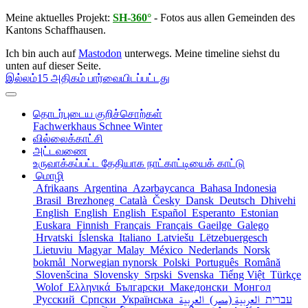
Meine aktuelles Projekt:
SH-360°
- Fotos aus allen Gemeinden des
Kantons Schaffhausen.
Ich bin auch auf
Mastodon
unterwegs. Meine timeline siehst du
unten auf dieser Seite.
இல்லம்
15 அதிகம் பார்வையிடப்பட்டது
தொடர்புடைய குறிச்சொற்கள்
Fachwerkhaus
Schnee
Winter
வில்லைக்காட்சி
அட்டவணை
உருவாக்கப்பட்ட தேதியாக நாட்காட்டியைக் காட்டு
மொழி
Afrikaans
Argentina
Azərbaycanca
Bahasa Indonesia
Brasil
Brezhoneg
Català
Česky
Dansk
Deutsch
Dhivehi
English
English
English
Español
Esperanto
Estonian
Euskara
Finnish
Français
Français
Gaeilge
Galego
Hrvatski
Íslenska
Italiano
Latviešu
Lëtzebuergesch
Lietuviu
Magyar
Malay
México
Nederlands
Norsk
bokmål
Norwegian nynorsk
Polski
Português
Română
Slovenšcina
Slovensky
Srpski
Svenska
Tiếng Việt
Türkçe
Wolof
Ελληνικά
Български
Македонски
Монгол
Русский
Српски
Українська
العربية
العربية (مصر)
עברית