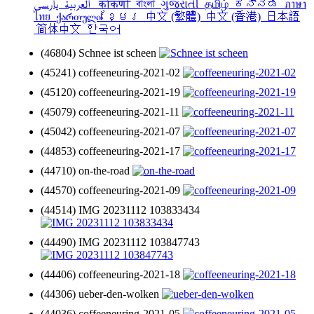
العربية
پارسی
कोंकणी
বাংলা
ગુજરાતી
தமிழ்
ಕನ್ನಡ
ภาษา
ไทย
ქართული
ខ្មែរ
中文 (繁體)
中文 (香港)
日本語
简体中文
한국어
(46804) Schnee ist scheen
(45241) coffeeneuring-2021-02
(45120) coffeeneuring-2021-19
(45079) coffeeneuring-2021-11
(45042) coffeeneuring-2021-07
(44853) coffeeneuring-2021-17
(44710) on-the-road
(44570) coffeeneuring-2021-09
(44514) IMG 20231112 103833434
(44490) IMG 20231112 103847743
(44406) coffeeneuring-2021-18
(44306) ueber-den-wolken
(44036) coffeeneuring-2021-05