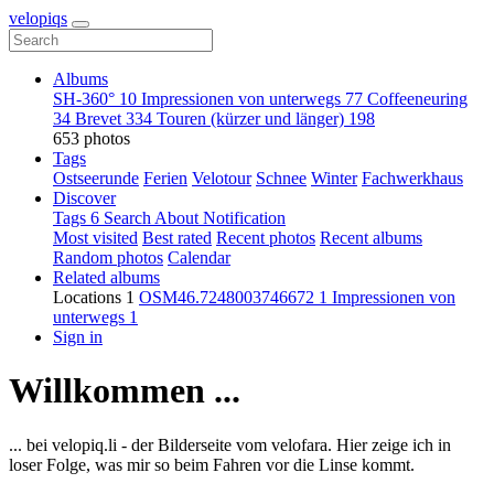
velopiqs
Albums
SH-360°
10
Impressionen von unterwegs
77
Coffeeneuring
34
Brevet
334
Touren (kürzer und länger)
198
653 photos
Tags
Ostseerunde
Ferien
Velotour
Schnee
Winter
Fachwerkhaus
Discover
Tags
6
Search
About
Notification
Most visited
Best rated
Recent photos
Recent albums
Random photos
Calendar
Related albums
Locations
1
OSM46.7248003746672
1
Impressionen von
unterwegs
1
Sign in
Willkommen ...
... bei velopiq.li - der Bilderseite vom velofara. Hier zeige ich in
loser Folge, was mir so beim Fahren vor die Linse kommt.