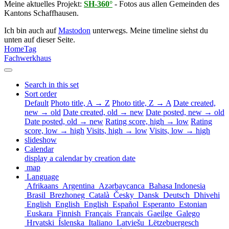
Meine aktuelles Projekt:
SH-360°
- Fotos aus allen Gemeinden des
Kantons Schaffhausen.
Ich bin auch auf
Mastodon
unterwegs. Meine timeline siehst du
unten auf dieser Seite.
Home
Tag
Fachwerkhaus
Search in this set
Sort order
Default
Photo title, A → Z
Photo title, Z → A
Date created,
new → old
Date created, old → new
Date posted, new → old
Date posted, old → new
Rating score, high → low
Rating
score, low → high
Visits, high → low
Visits, low → high
slideshow
Calendar
display a calendar by creation date
map
Language
Afrikaans
Argentina
Azərbaycanca
Bahasa Indonesia
Brasil
Brezhoneg
Català
Česky
Dansk
Deutsch
Dhivehi
English
English
English
Español
Esperanto
Estonian
Euskara
Finnish
Français
Français
Gaeilge
Galego
Hrvatski
Íslenska
Italiano
Latviešu
Lëtzebuergesch