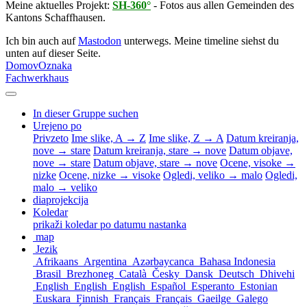
Meine aktuelles Projekt:
SH-360°
- Fotos aus allen Gemeinden des
Kantons Schaffhausen.
Ich bin auch auf
Mastodon
unterwegs. Meine timeline siehst du
unten auf dieser Seite.
Domov
Oznaka
Fachwerkhaus
In dieser Gruppe suchen
Urejeno po
Privzeto
Ime slike, A → Z
Ime slike, Z → A
Datum kreiranja,
nove → stare
Datum kreiranja, stare → nove
Datum objave,
nove → stare
Datum objave, stare → nove
Ocene, visoke →
nizke
Ocene, nizke → visoke
Ogledi, veliko → malo
Ogledi,
malo → veliko
diaprojekcija
Koledar
prikaži koledar po datumu nastanka
map
Jezik
Afrikaans
Argentina
Azərbaycanca
Bahasa Indonesia
Brasil
Brezhoneg
Català
Česky
Dansk
Deutsch
Dhivehi
English
English
English
Español
Esperanto
Estonian
Euskara
Finnish
Français
Français
Gaeilge
Galego