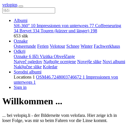
velopiqs
Albumi
SH-360°
10
Impressionen von unterwegs
77
Coffeeneuring
34
Brevet
334
Touren (kürzer und länger)
198
653 slik
Oznake
Ostseerunde
Ferien
Velotour
Schnee
Winter
Fachwerkhaus
Odkrij
Oznake
6
Išči
Vizitka
Obveščanje
Največ ogledov
Najbolje ocenjene
Novejše slike
Novi albumi
Naključne slike
Koledar
Sorodni albumi
Locations
1
OSM46.7248003746672
1
Impressionen von
unterwegs
1
Sign in
Willkommen ...
... bei velopiq.li - der Bilderseite vom velofara. Hier zeige ich in
loser Folge, was mir so beim Fahren vor die Linse kommt.