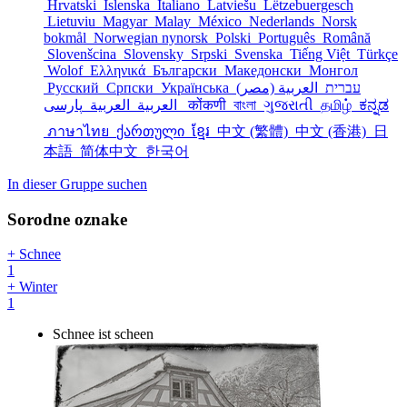
Hrvatski
Íslenska
Italiano
Latviešu
Lëtzebuergesch
Lietuviu
Magyar
Malay
México
Nederlands
Norsk
bokmål
Norwegian nynorsk
Polski
Português
Română
Slovenšcina
Slovensky
Srpski
Svenska
Tiếng Việt
Türkçe
Wolof
Ελληνικά
Български
Македонски
Монгол
Русский
Српски
Українська
العربية (مصر)
עברית
العربية
العربية
پارسی
कोंकणी
বাংলা
ગુજરાતી
தமிழ்
ಕನ್ನಡ
ภาษาไทย
ქართული
ខ្មែរ
中文 (繁體)
中文 (香港)
日
本語
简体中文
한국어
In dieser Gruppe suchen
Sorodne oznake
+ Schnee
1
+ Winter
1
Schnee ist scheen